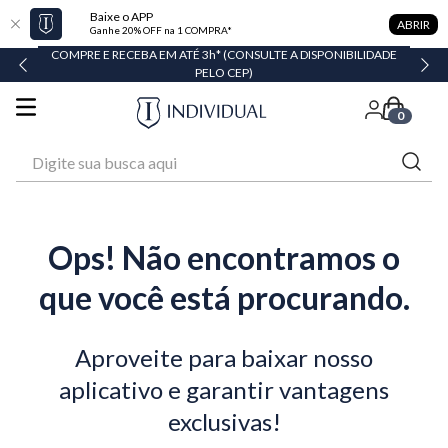
Baixe o APP
ABRIR
Ganhe 20% OFF na 1 COMPRA*
COMPRE E RECEBA EM ATÉ 3h* (CONSULTE A DISPONIBILIDADE
PELO CEP)
0
Digite sua busca aqui
Ops! Não encontramos o
que você está procurando.
Aproveite para baixar nosso
aplicativo e garantir vantagens
exclusivas!