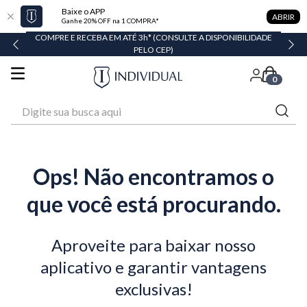
Baixe o APP
ABRIR
Ganhe 20% OFF na 1 COMPRA*
COMPRE E RECEBA EM ATÉ 3h* (CONSULTE A DISPONIBILIDADE
PELO CEP)
0
Digite sua busca aqui
Ops! Não encontramos o
que você está procurando.
Aproveite para baixar nosso
aplicativo e garantir vantagens
exclusivas!