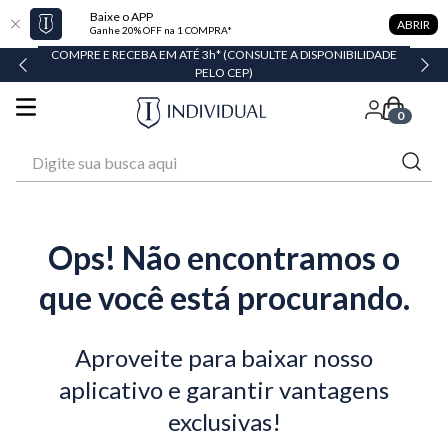
Baixe o APP
ABRIR
Ganhe 20% OFF na 1 COMPRA*
COMPRE E RECEBA EM ATÉ 3h* (CONSULTE A DISPONIBILIDADE
PELO CEP)
0
Digite sua busca aqui
Ops! Não encontramos o
que você está procurando.
Aproveite para baixar nosso
aplicativo e garantir vantagens
exclusivas!