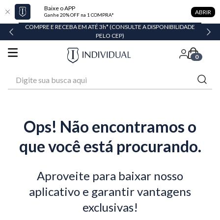
Baixe o APP
ABRIR
Ganhe 20% OFF na 1 COMPRA*
COMPRE E RECEBA EM ATÉ 3h* (CONSULTE A DISPONIBILIDADE
PELO CEP)
0
Digite sua busca aqui
Ops! Não encontramos o
que você está procurando.
Aproveite para baixar nosso
aplicativo e garantir vantagens
exclusivas!