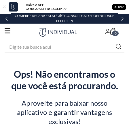
Baixe o APP
ABRIR
Ganhe 20% OFF na 1 COMPRA*
COMPRE E RECEBA EM ATÉ 3h* (CONSULTE A DISPONIBILIDADE
PELO CEP)
0
Digite sua busca aqui
Ops! Não encontramos o
que você está procurando.
Aproveite para baixar nosso
aplicativo e garantir vantagens
exclusivas!