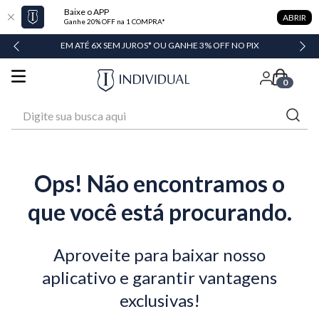
Baixe o APP
ABRIR
Ganhe 20% OFF na 1 COMPRA*
ADE
EM ATÉ 6X SEM JUROS* OU GANHE 3% OFF NO PIX
0
Digite sua busca aqui
Ops! Não encontramos o
que você está procurando.
Aproveite para baixar nosso
aplicativo e garantir vantagens
exclusivas!