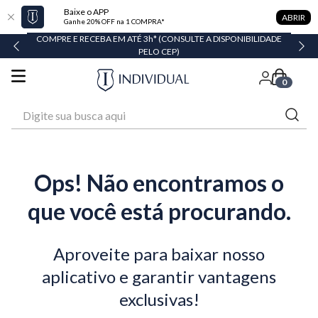
Baixe o APP
ABRIR
Ganhe 20% OFF na 1 COMPRA*
COMPRE E RECEBA EM ATÉ 3h* (CONSULTE A DISPONIBILIDADE
PELO CEP)
0
Digite sua busca aqui
Ops! Não encontramos o
que você está procurando.
Aproveite para baixar nosso
aplicativo e garantir vantagens
exclusivas!