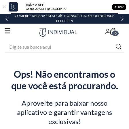
Baixe o APP
ABRIR
Ganhe 20% OFF na 1 COMPRA*
COMPRE E RECEBA EM ATÉ 3h* (CONSULTE A DISPONIBILIDADE
PELO CEP)
0
Digite sua busca aqui
Ops! Não encontramos o
que você está procurando.
Aproveite para baixar nosso
aplicativo e garantir vantagens
exclusivas!