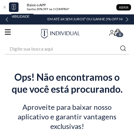
Baixe o APP
ABRIR
Ganhe 20% OFF na 1 COMPRA*
LIDADE
EM ATÉ 6X SEM JUROS* OU GANHE 3% OFF NO PIX
0
Digite sua busca aqui
Ops! Não encontramos o
que você está procurando.
Aproveite para baixar nosso
aplicativo e garantir vantagens
exclusivas!