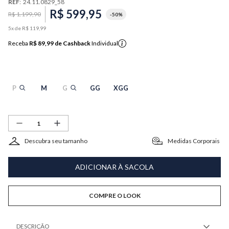
REF
:
24.11.0829_58
R$
599
,
95
R$
1
.
199
,
90
-
50%
5
x de
R$
119
,
99
Receba
R$ 89,99
de Cashback
Individual
P
M
G
GG
XGG
Descubra seu tamanho
Medidas Corporais
ADICIONAR À SACOLA
COMPRE O LOOK
DESCRIÇÃO