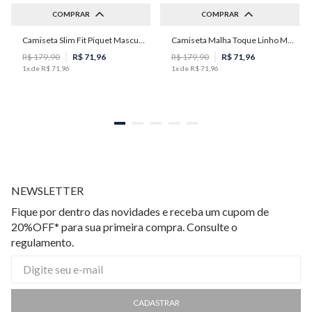
COMPRAR
COMPRAR
Camiseta Slim Fit Piquet Masculina Individual
Camiseta Malha Toque Linho Masculina Individual
M
G
R$
179
,
90
R$
71
,
96
R$
179
,
90
R$
71
,
96
1
x de
R$
71
,
96
1
x de
R$
71
,
96
NEWSLETTER
Fique por dentro das novidades e receba um cupom de
20%OFF* para sua primeira compra. Consulte o
regulamento.
CADASTRAR