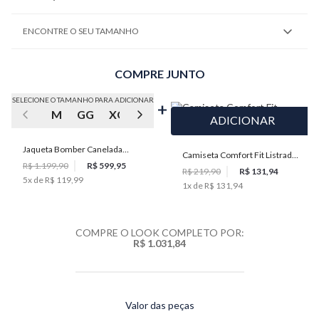
ENCONTRE O SEU TAMANHO
COMPRE JUNTO
SELECIONE O TAMANHO PARA ADICIONAR
M
GG
XGG
ADICIONAR
Jaqueta Bomber Canelada
Camiseta Comfort Fit Listrada
Masculina Individual
R$ 1.199,90
R$ 599,95
Jacquard Masculina Individual
R$ 219,90
R$ 131,94
5
x de
R$ 119,99
1
x de
R$ 131,94
COMPRE O LOOK COMPLETO POR:
R$ 1.031,84
Valor das peças