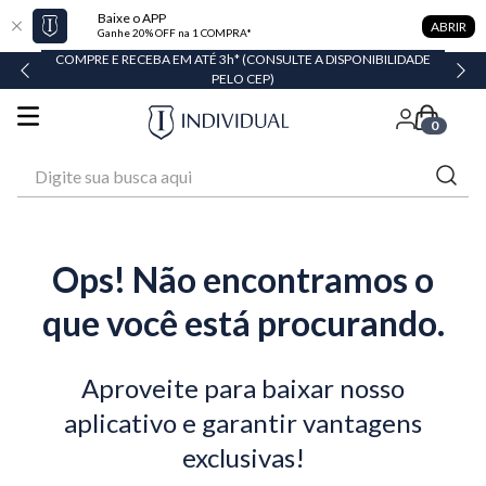
Baixe o APP
ABRIR
Ganhe 20% OFF na 1 COMPRA*
COMPRE E RECEBA EM ATÉ 3h* (CONSULTE A DISPONIBILIDADE
PELO CEP)
0
Digite sua busca aqui
Ops! Não encontramos o
que você está procurando.
Aproveite para baixar nosso
aplicativo e garantir vantagens
exclusivas!