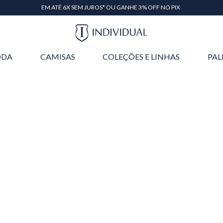
EM ATÉ 6X SEM JUROS* OU GANHE 3% OFF NO PIX
DA
CAMISAS
COLEÇÕES E LINHAS
PAL