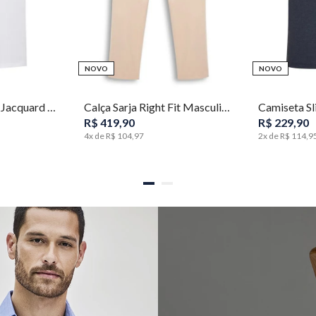
NOVO
NOVO
G
GG
38
40
42
44
46
48
50
52
PP
Polo Slim Fit Vista Jacquard Masculina Individual
Calça Sarja Right Fit Masculina Individual
R$
419
,
90
R$
229
,
90
4
x de
R$
104
,
97
2
x de
R$
114
,
9