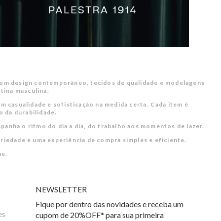
. Com design contemporâneo, tecidos de qualidade e modelagens
otina masculina.
ram casualidade e sofisticação na medida certa. Cada item é
o da durabilidade.
anha o ritmo do dia a dia, do trabalho aos momentos de lazer.
ariedade e uma experiência de compra simples e eficiente.
he.
NEWSLETTER
Fique por dentro das novidades e receba um
es
cupom de 20%OFF* para sua primeira