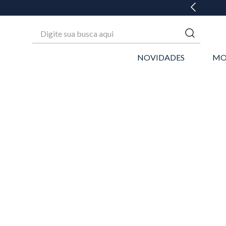
GANHE 20% OFF* NA 1ª COMPRA
Digite sua busca aqui
NOVIDADES
MO