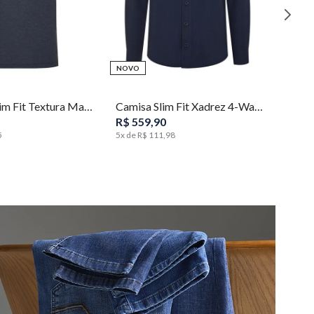
NOVO
P
M
G
GG
1
2
3
4
5
Camiseta Slim Fit Textura Masculina Individual
Camisa Slim Fit Xadrez 4-Way Stretch Masculina Individual
R$
559
,
90
5
5
x de
R$
111
,
98