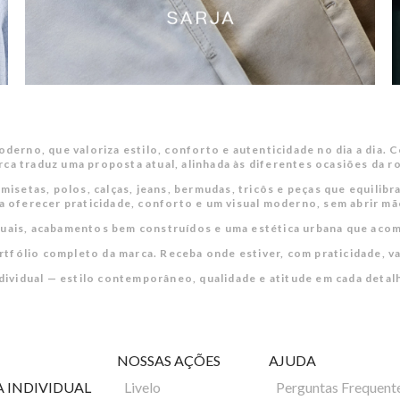
derno, que valoriza estilo, conforto e autenticidade no dia a dia
rca traduz uma proposta atual, alinhada às diferentes ocasiões da r
amisetas, polos, calças, jeans, bermudas, tricôs e peças que equilib
 oferecer praticidade, conforto e um visual moderno, sem abrir mã
tuais, acabamentos bem construídos e uma estética urbana que acomp
ortfólio completo da marca. Receba onde estiver, com praticidade, v
dividual — estilo contemporâneo, qualidade e atitude em cada detal
NOSSAS AÇÕES
AJUDA
A INDIVIDUAL
Livelo
Perguntas Frequent