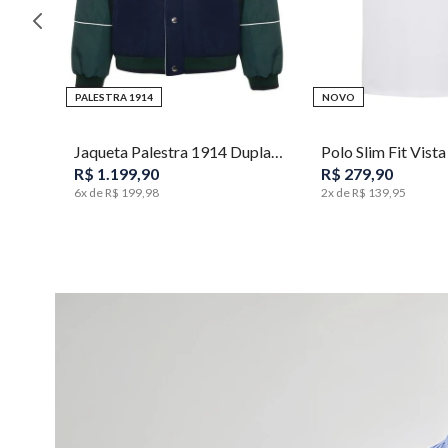
PALESTRA 1914
NOVO
P
M
G
GG
XGG
PP
P
M
Jaqueta Palestra 1914 Duplaface College Masculina Individual
R$
1
.
199
,
90
R$
279
,
90
6
x de
R$
199
,
98
2
x de
R$
139
,
95